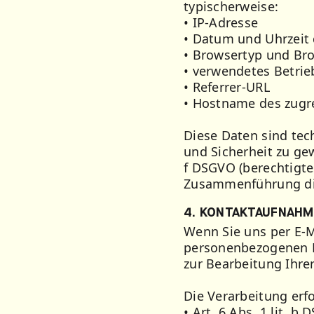
typischerweise:
• IP-Adresse
• Datum und Uhrzeit 
• Browsertyp und Br
• verwendetes Betri
• Referrer-URL
• Hostname des zugr
Diese Daten sind tech
und Sicherheit zu gew
f DSGVO (berechtigtes
Zusammenführung die
4. KONTAKTAUFNAHME
Wenn Sie uns per E-M
personenbezogenen Da
zur Bearbeitung Ihre
Die Verarbeitung erf
• Art. 6 Abs. 1 lit. 