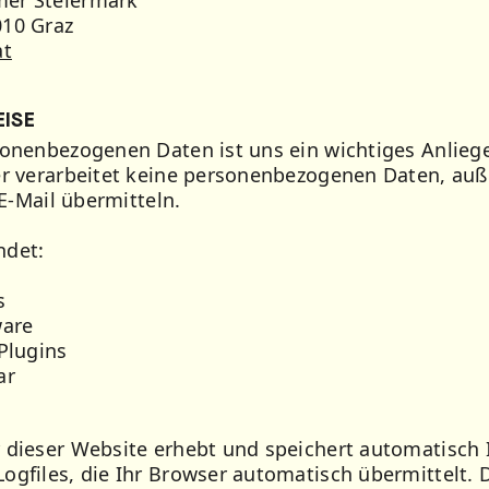
er Steiermark
010 Graz
at
EISE
sonenbezogenen Daten ist uns ein wichtiges Anlieg
er verarbeitet keine personenbezogenen Daten, auß
 E-Mail übermitteln.
ndet:
s
ware
Plugins
ar
 dieser Website erhebt und speichert automatisch 
ogfiles, die Ihr Browser automatisch übermittelt. D